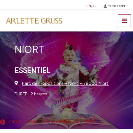
Aller
EN
/ FR
MON COMPTE
au
contenu
NIORT
ESSENTIEL
Parc des Expositions - Niort - 79000 Niort
DURÉE : 2 heures
Offres - Tarifs - Réservations - Zoo - PMR