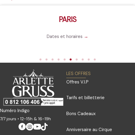
PARIS
Dates et horaires
→
LES OFFRES
Offres V.I.P
Tarifs et billetterie
Numéro Indigo
Bons Cadeaux
7/7 jours • 12-15h & 16-19h
Anniversaire au Cirque