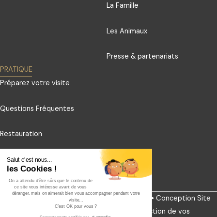
La Famille
Les Animaux
Presse & partenariats
PRATIQUE
Préparez votre visite
Questions Fréquentes
Restauration
Contact
Salut c'est nous...
les Cookies !
On a attendu d'être sûrs que le contenu de
Souscrire à la Newsletter
ce site vous intéresse avant de vous
déranger, mais on aimerait bien vous accompagner pendant votre
© Cirque Arlette Gruss •
Mentions légales
•
Conception Site
Live
visite...
C'est OK pour vous ?
web
•
Conditions générales de vente
•
Protection de vos