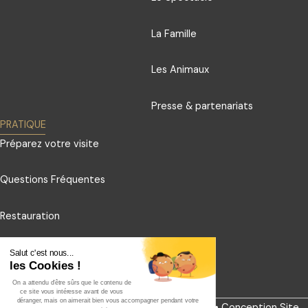
La Famille
Les Animaux
Presse & partenariats
PRATIQUE
Préparez votre visite
Questions Fréquentes
Restauration
Contact
Salut c'est nous...
les Cookies !
On a attendu d'être sûrs que le contenu de
Souscrire à la Newsletter
ce site vous intéresse avant de vous
déranger, mais on aimerait bien vous accompagner pendant votre
© Cirque Arlette Gruss •
Mentions légales
•
Conception Site