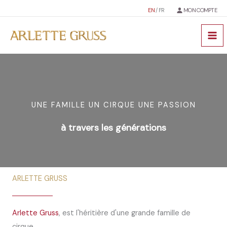
Aller
EN
/ FR
MON COMPTE
au
contenu
ARLETTE GRUSS
UNE FAMILLE UN CIRQUE UNE PASSION
à travers les générations
ARLETTE GRUSS
Arlette Gruss
, est l'héritière d'une grande famille de
cirque.